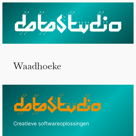
Ga
naar
de
inhoud
Waadhoeke
Creatieve softwareoplossingen