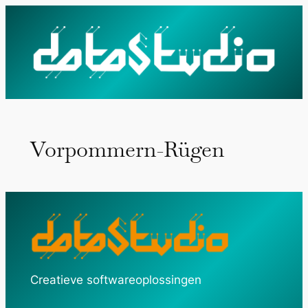
Ga
naar
de
inhoud
Vorpommern-Rügen
Creatieve softwareoplossingen