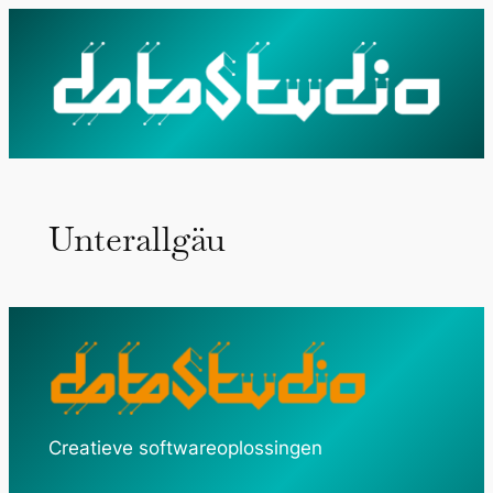
Ga
naar
de
inhoud
Unterallgäu
Creatieve softwareoplossingen