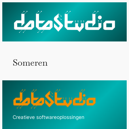
Ga
naar
de
inhoud
Someren
Creatieve softwareoplossingen