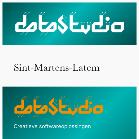
Ga
naar
de
inhoud
Sint-Martens-Latem
Creatieve softwareoplossingen