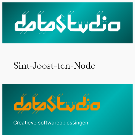
Ga
naar
de
inhoud
Sint-Joost-ten-Node
Creatieve softwareoplossingen