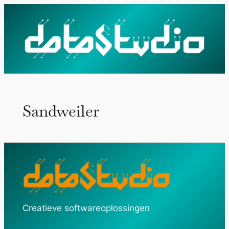
Ga
naar
de
inhoud
Sandweiler
Creatieve softwareoplossingen