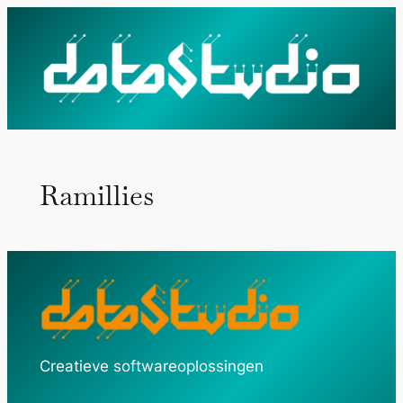
Ga
naar
de
inhoud
Ramillies
Creatieve softwareoplossingen