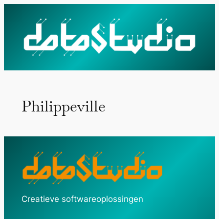
Ga
naar
de
inhoud
Philippeville
Creatieve softwareoplossingen