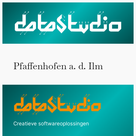
Ga
naar
de
inhoud
Pfaffenhofen a. d. Ilm
Creatieve softwareoplossingen