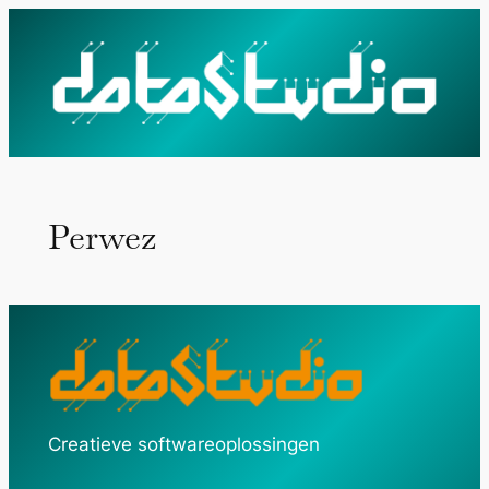
Ga
naar
de
inhoud
Perwez
Creatieve softwareoplossingen