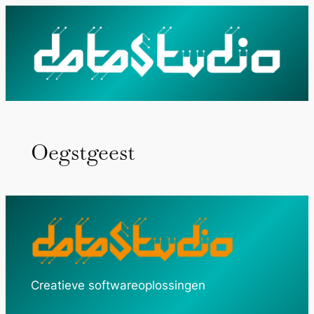
Ga
naar
de
inhoud
Oegstgeest
Creatieve softwareoplossingen