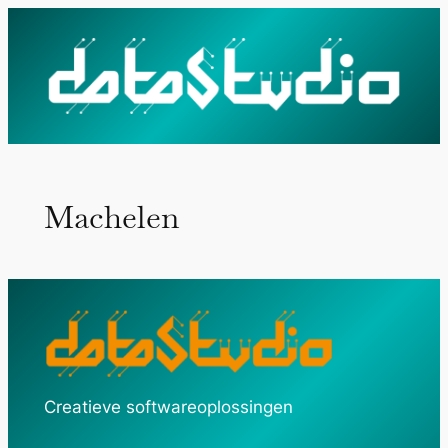
Ga
naar
de
inhoud
Machelen
Creatieve softwareoplossingen