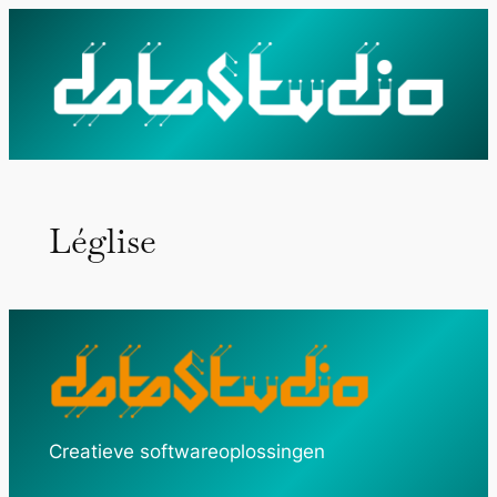
Ga
naar
de
inhoud
Léglise
Creatieve softwareoplossingen