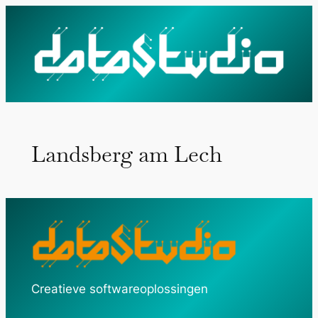
Ga
naar
de
inhoud
Landsberg am Lech
Creatieve softwareoplossingen