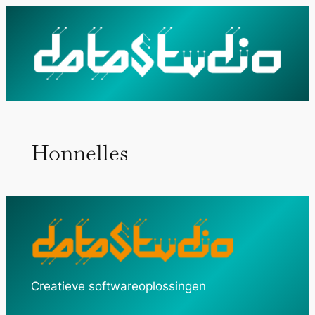
Ga
naar
de
inhoud
Honnelles
Creatieve softwareoplossingen