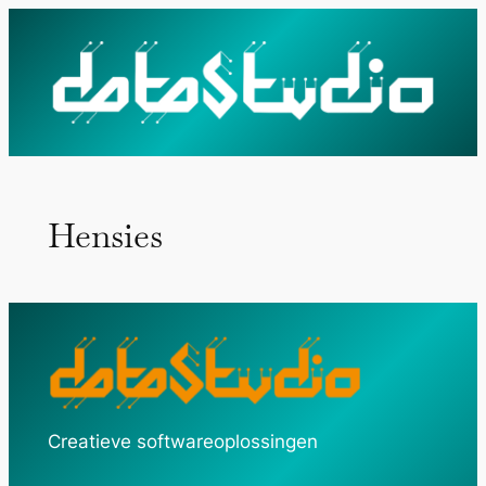
Ga
naar
de
inhoud
Hensies
Creatieve softwareoplossingen