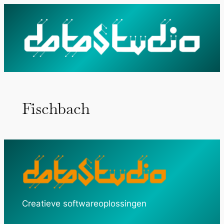
Ga
naar
de
inhoud
Fischbach
Creatieve softwareoplossingen