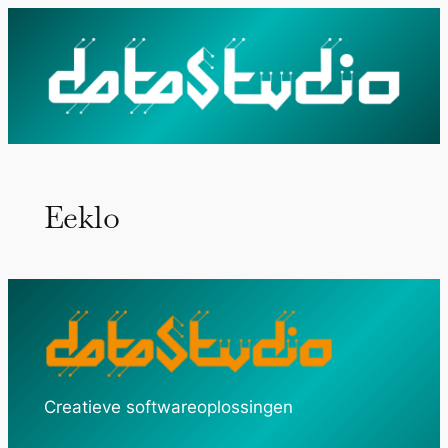
Ga
naar
de
inhoud
Eeklo
Creatieve softwareoplossingen