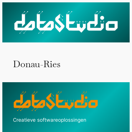
Ga
naar
de
inhoud
Donau-Ries
Creatieve softwareoplossingen