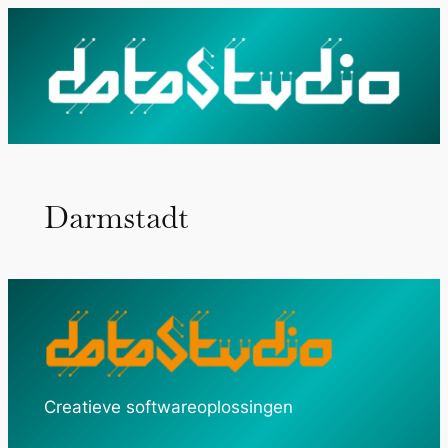
Ga
naar
de
inhoud
Darmstadt
Creatieve softwareoplossingen