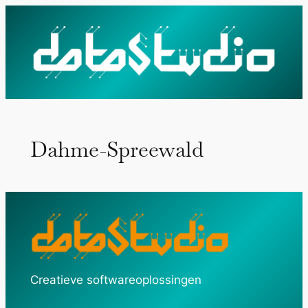
Ga
naar
de
inhoud
Dahme-Spreewald
Creatieve softwareoplossingen