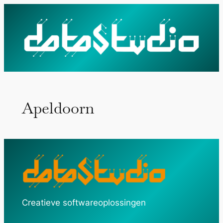
Ga
naar
de
inhoud
Apeldoorn
Creatieve softwareoplossingen