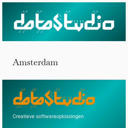
Ga
naar
de
inhoud
Amsterdam
Creatieve softwareoplossingen