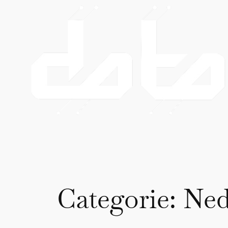
Ga
naar
de
inhoud
Categorie:
Ned